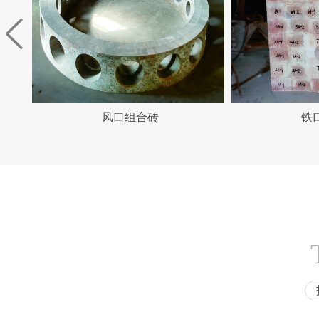
铁口组合砖
热